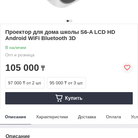
Проектор для дома школы S6-A LCD HD
Android WiFi Bluetooth 3D
В наличии
Опт и розница
105 000
₸
97 000 ₸
от 2 шт.
95 000 ₸
от 3 шт.
Купить
Описание
Характеристики
Доставка
Оплата
Усл
Описание