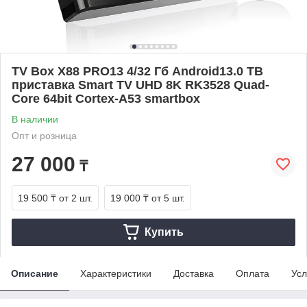
TV Box X88 PRO13 4/32 Гб Android13.0 ТВ
приставка Smart TV UHD 8K RK3528 Quad-
Core 64bit Cortex-A53 smartbox
В наличии
Опт и розница
27 000
₸
19 500 ₸
от 2 шт.
19 000 ₸
от 5 шт.
Купить
Описание
Характеристики
Доставка
Оплата
Усл