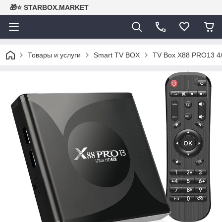
🎁⭐ STARBOX.MARKET
Товары и услуги
Smart TV BOX
TV Box X88 PRO13 4/