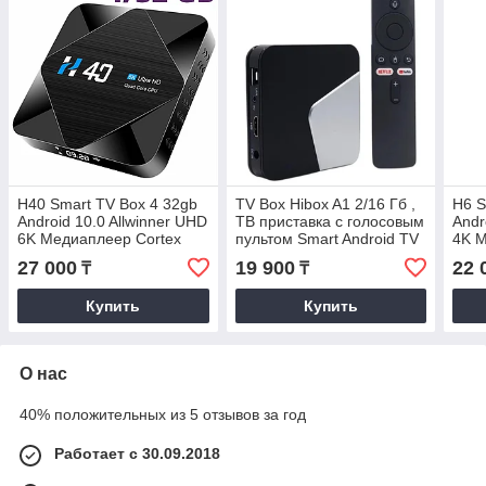
H40 Smart TV Box 4 32gb
TV Box Hibox A1 2/16 Гб ,
H6 S
Android 10.0 Allwinner UHD
ТВ приставка с голосовым
Andr
6K Медиаплеер Cortex
пультом Smart Android TV
4K М
A53 H616,ТВ приставка
UHD 8K Amologic
A53,
27 000
19 900
22 
₸
₸
андроид smartbox
андр
Купить
Купить
О нас
40% положительных из 5 отзывов за год
Работает с 30.09.2018