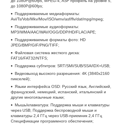
до 1080P@60fps, MPEG-4, ASP профиль на уровне 5,
до 1080P@60fps;
Поддерживаемые медиаформаты:
Avi/Ts/Vob/Mkv/Mov/ISO/wmv/asf/flv/dat/mpg/mpeg;
Поддерживаемые аудиоформаты:
MP3/WMA/AAC/WAV/OGG/DDP/HD/FLAC/APE;
Поддерживаемые форматы фото: HD
JPEG/BMP/GIF/PNG/TIFF;
Файловая система жесткого диска:
FAT16/FAT32/NTFS;
Поддержка субтитров: SRT/SMI/SUB/SSA/IDX+USB;
Видеовыход высокого разрешения: 4K (3840x2160
пикселей);
Языки интерфейса OSD: Русский язык, Английский,
французский, немецкий, испанский, итальянский и
другие многоязычные языки;
Мышь/клавиатура: Поддержка мыши и клавиатуры
через USB; Поддержка беспроводной мыши и
клавиатуры 2,4 ГГц через USB-приемник 2,4 ГГц
Спецификации программного обеспечения;