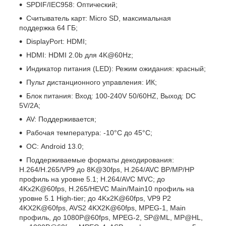
SPDIF/IEC958: Оптический;
Считыватель карт: Micro SD, максимальная
поддержка 64 ГБ;
DisplayPort: HDMI;
HDMI: HDMI 2.0b для 4K@60Hz;
Индикатор питания (LED): Режим ожидания: красный;
Пульт дистанционного управления: ИК;
Блок питания: Вход: 100-240V 50/60HZ, Выход: DC
5V/2A;
AV: Поддерживается;
Рабочая температура: -10°C до 45°C;
ОС: Android 13.0;
Поддерживаемые форматы декодирования:
H.264/H.265/VP9 до 8K@30fps, H.264/AVC BP/MP/HP
профиль на уровне 5.1; H.264/AVC MVC; до
4Kx2K@60fps, H.265/HEVC Main/Main10 профиль на
уровне 5.1 High-tier; до 4Kx2K@60fps, VP9 P2
4KX2K@60fps, AVS2 4KX2K@60fps, MPEG-1, Main
профиль, до 1080P@60fps, MPEG-2, SP@ML, MP@HL,