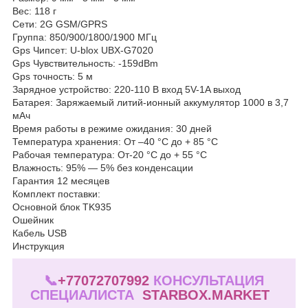
Вес: 118 г
Сети: 2G GSM/GPRS
Группа: 850/900/1800/1900 МГц
Gps Чипсет: U-blox UBX-G7020
Gps Чувствительность: -159dBm
Gps точность: 5 м
Зарядное устройство: 220-110 В вход 5V-1A выход
Батарея: Заряжаемый литий-ионный аккумулятор 1000 в 3,7
мАч
Время работы в режиме ожидания: 30 дней
Температура хранения: От –40 °C до + 85 °C
Рабочая температура: От-20 °C до + 55 °C
Влажность: 95% — 5% без конденсации
Гарантия 12 месяцев
Комплект поставки:
Основной блок TK935
Ошейник
Кабель USB
Инструкция
📞
+77072707992
КОНСУЛЬТАЦИЯ
СПЕЦИАЛИСТА
STARBOX.MARKET