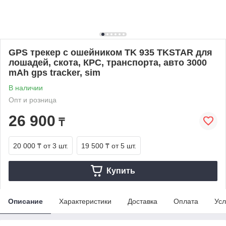
GPS трекер с ошейником TK 935 TKSTAR для
лошадей, скота, КРС, транспорта, авто 3000
mAh gps tracker, sim
В наличии
Опт и розница
26 900
₸
20 000 ₸
от 3 шт.
19 500 ₸
от 5 шт.
Купить
Описание
Характеристики
Доставка
Оплата
Усл