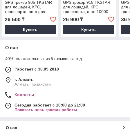
GPS трекер 905 TKSTAR
GPS трекер 915 TKSTAR
GPS
для лошадей, КРС,
для лошадей, КРС,
для 
транспорта, авто gps
транспорта, авто 10000
тран
tracker, sim 5000 mAh на
mAh gps tracker, sim на
mAh 
26 500
26 900
36 
₸
₸
магните с ошейником
магните с ошейником
магн
Купить
Купить
О нас
40% положительных из 5 отзывов за год
Работает с 30.09.2018
г. Алматы
Алматы, Казахстан
Контакты
Сегодня работает с 10:00 до 21:00
Показать весь график работы
О нас