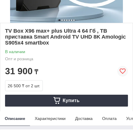
TV Box X96 max+ plus Ultra 4 64 Гб , ТВ
приставка Smart Android TV UHD 8K Amologic
S905x4 smartbox
В наличии
Опт и розница
31 900
₸
26 500 ₸
от 2 шт.
Купить
Описание
Характеристики
Доставка
Оплата
Усл