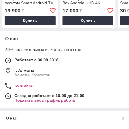
пультом Smart Android TV
Box Android UHD 4K
Smar
UHD 8K Amologic
Rockchip RK3318 smartbox
Amol
19 900
17 000
30 
₸
₸
Купить
Купить
О нас
40% положительных из 5 отзывов за год
Работает с 30.09.2018
г. Алматы
Алматы, Казахстан
Контакты
Сегодня работает с 10:00 до 21:00
Показать весь график работы
О нас