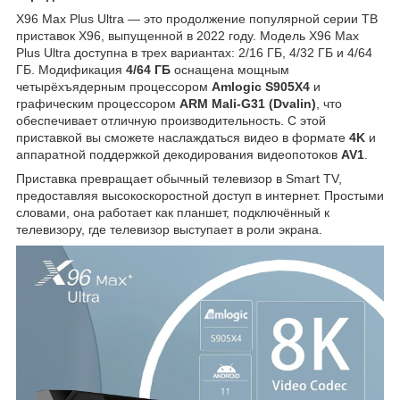
X96 Max Plus Ultra — это продолжение популярной серии ТВ
приставок X96, выпущенной в 2022 году. Модель X96 Max
Plus Ultra доступна в трех вариантах: 2/16 ГБ, 4/32 ГБ и 4/64
ГБ. Модификация
4/64 ГБ
оснащена мощным
четырёхъядерным процессором
Amlogic S905X4
и
графическим процессором
ARM Mali-G31 (Dvalin)
, что
обеспечивает отличную производительность. С этой
приставкой вы сможете наслаждаться видео в формате
4K
и
аппаратной поддержкой декодирования видеопотоков
AV1
.
Приставка превращает обычный телевизор в Smart TV,
предоставляя высокоскоростной доступ в интернет. Простыми
словами, она работает как планшет, подключённый к
телевизору, где телевизор выступает в роли экрана.