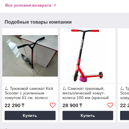
Все условия возврата
Подобные товары компании
🛴 Трюковой самокат Kick
🛴 Самокат трюковый,
🛴 Т
Scooter с усиленным
металлический хомут-
Scoo
хомутом 61 см, колесо
колеса 100 мм (красный
хому
110мм - Красный для
или зеленый), самокат
110м
22 290
28 900
22 
₸
₸
трюков!
для трюков!
трюк
Купить
Купить