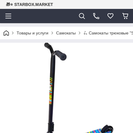
🎁⭐ STARBOX.MARKET
Товары и услуги
Самокаты
🛴 Самокаты трюковые "St