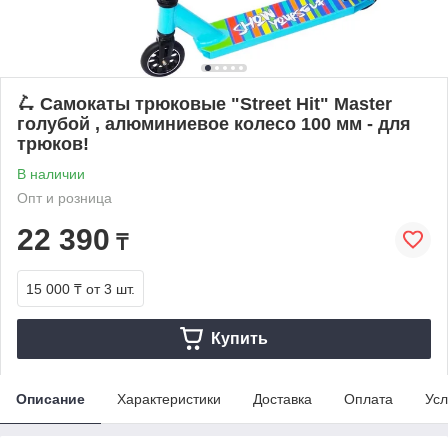
🛴 Самокаты трюковые "Street Hit" Master
голубой , алюминиевое колесо 100 мм - для
трюков!
В наличии
Опт и розница
22 390
₸
15 000 ₸
от 3 шт.
Купить
Описание
Характеристики
Доставка
Оплата
Усл