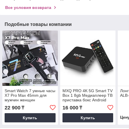
Все условия возврата
Подобные товары компании
Smart Watch 7 умные часы
MXQ PRO 4K 5G Smart TV
Лонг
X7 Pro Max 45mm для
Box 1 8gb Медиаплеер ТВ
ALB-
мужчин женщин
приставка бокс Android
голосовой помощник
Rockchip RK3218 smartbox
22 900
16 000
₸
₸
беспроводная зарядка
копия Apple
Цен
Купить
Купить