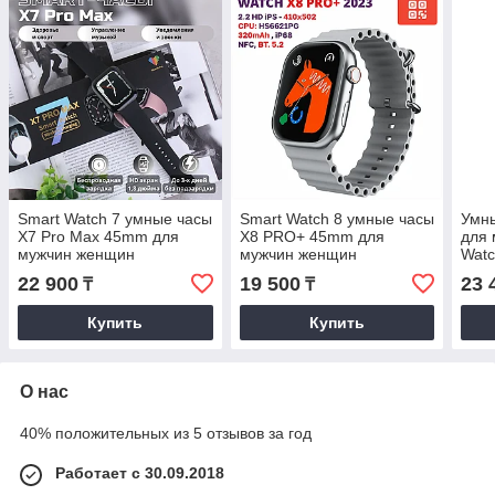
Smart Watch 7 умные часы
Smart Watch 8 умные часы
Умн
X7 Pro Max 45mm для
X8 PRO+ 45mm для
для
мужчин женщин
мужчин женщин
Watc
голосовой помощник
голосовой помощник
звон
22 900
19 500
23 
₸
₸
беспроводная зарядка
беспроводная зарядка
дисп
копия Apple
копия Apple
Купить
Купить
О нас
40% положительных из 5 отзывов за год
Работает с 30.09.2018