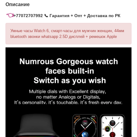
Описание
👈
+77072707992
📞
Гарантия + Опт + Доставка по РК
Умные часы Watch 6, смарт-часы для мужчин женщин, 44мм
bluetooth звонки whatsapp 2.5D дисплей + ремешок Apple